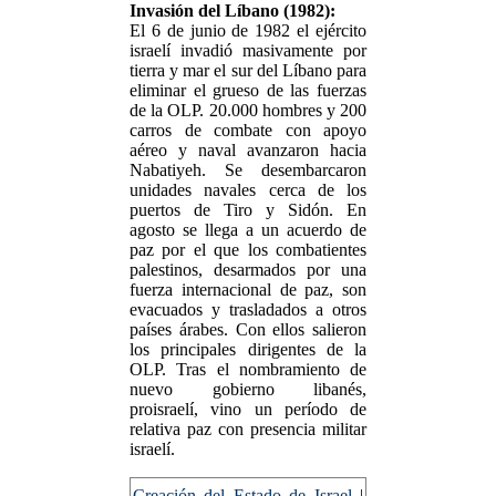
Invasión del Líbano (1982):
El 6 de junio de 1982 el ejército
israelí invadió masivamente por
tierra y mar el sur del Líbano para
eliminar el grueso de las fuerzas
de la OLP. 20.000 hombres y 200
carros de combate con apoyo
aéreo y naval avanzaron hacia
Nabatiyeh. Se desembarcaron
unidades navales cerca de los
puertos de Tiro y Sidón. En
agosto se llega a un acuerdo de
paz por el que los combatientes
palestinos, desarmados por una
fuerza internacional de paz, son
evacuados y trasladados a otros
países árabes. Con ellos salieron
los principales dirigentes de la
OLP. Tras el nombramiento de
nuevo gobierno libanés,
proisraelí, vino un período de
relativa paz con presencia militar
israelí.
Creación del Estado de Israel
|