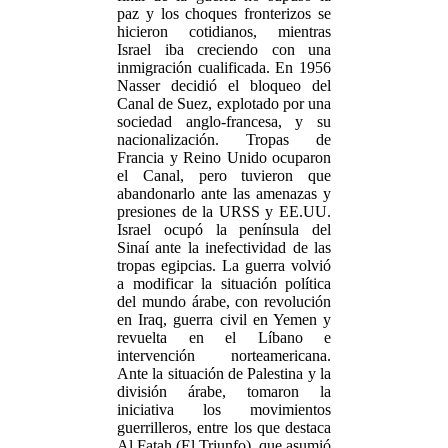
paz y los choques fronterizos se
hicieron cotidianos, mientras
Israel iba creciendo con una
inmigración cualificada. En 1956
Nasser decidió el bloqueo del
Canal de Suez, explotado por una
sociedad anglo-francesa, y su
nacionalización. Tropas de
Francia y Reino Unido ocuparon
el Canal, pero tuvieron que
abandonarlo ante las amenazas y
presiones de la URSS y EE.UU.
Israel ocupó la península del
Sinaí ante la inefectividad de las
tropas egipcias. La guerra volvió
a modificar la situación política
del mundo árabe, con revolución
en Iraq, guerra civil en Yemen y
revuelta en el Líbano e
intervención norteamericana.
Ante la situación de Palestina y la
división árabe, tomaron la
iniciativa los movimientos
guerrilleros, entre los que destaca
Al Fatah (El Triunfo), que asumió