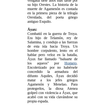
vengada siete años más tarde por
su hijo Orestes. La historia de la
muerte de Agamenón es contada
en la primera pieza de la trilogía
Orestíada, del poeta griego
antiguo Esquilo.
Áyax:
Combatió en la guerra de Troya.
Era hijo de Telamón, rey de
Salamina, y condujo a las fuerzas
de esta isla hacia Troya. Un
hombre corpulento, lento en el
hablar pero veloz en la batalla,
Áyax fue llamado "baluarte de
los aqueos" por
Homero
.
Encolerizado por no habérsele
concedido la armadura del
difunto Aquiles, Áyax decidió
matar a los jefes griegos
Agamenón y Menelao. Para
protegerlos, la diosa Atenea
golpeó con violencia a Áyax, que
acabó con su vida clavándose su
propia espada.