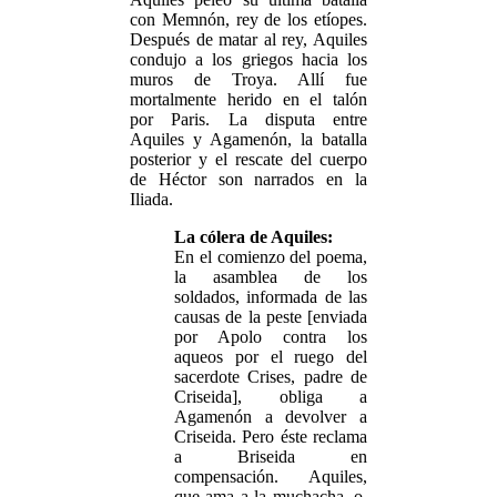
con Memnón, rey de los etíopes.
Después de matar al rey, Aquiles
condujo a los griegos hacia los
muros de Troya. Allí fue
mortalmente herido en el talón
por Paris. La disputa entre
Aquiles y Agamenón, la batalla
posterior y el rescate del cuerpo
de Héctor son narrados en la
Iliada.
La cólera de Aquiles:
En el comienzo del poema,
la asamblea de los
soldados, informada de las
causas de la peste [enviada
por Apolo contra los
aqueos por el ruego del
sacerdote Crises, padre de
Criseida], obliga a
Agamenón a devolver a
Criseida. Pero éste reclama
a Briseida en
compensación. Aquiles,
que ama a la muchacha, o,