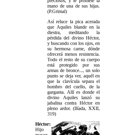
preciosos, y le promete la
mano de una de sus hijas.
(P.Grimal)
Así reluce la pica acerada
que Aquiles blande en la
diestra, meditando la
pérdida del divino Héctor,
y buscando con los ojos, en
su hermosa carne, dónde
ofrecerá menos resistencia.
Todo el resto de su cuerpo
está protegido por sus
armas de bronce..., un solo
punto se deja ver, aquél en
que la clavícula separa el
hombro del cuello, de la
garganta. Allí es donde el
divino Aquiles lanzó su
jabalina contra Héctor en
pleno ardor. (Ilíada, XXII,
319)
Héctor:
Hijo
mayor