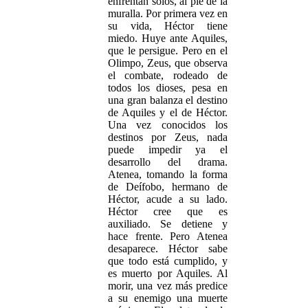
enfrentan solos, al pie de la
muralla. Por primera vez en
su vida, Héctor tiene
miedo. Huye ante Aquiles,
que le persigue. Pero en el
Olimpo, Zeus, que observa
el combate, rodeado de
todos los dioses, pesa en
una gran balanza el destino
de Aquiles y el de Héctor.
Una vez conocidos los
destinos por Zeus, nada
puede impedir ya el
desarrollo del drama.
Atenea, tomando la forma
de Deífobo, hermano de
Héctor, acude a su lado.
Héctor cree que es
auxiliado. Se detiene y
hace frente. Pero Atenea
desaparece. Héctor sabe
que todo está cumplido, y
es muerto por Aquiles. Al
morir, una vez más predice
a su enemigo una muerte