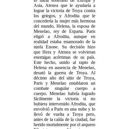
lo haría soberano de Europa y
Asia, Atenea que le ayudaría a
lograr la victoria de Troya contra
los griegos, y Afrodita que le
concedería la mujer más hermosa
del mundo, Helena, la esposa de
Menelao, rey de Esparta. Paris
eligió a Afrodita, aunque en
realidad estaba enamorado de la
ninfa Enone. Su decisión hizo
que Hera y Atenea se volvieran
enemigas acérrimas de su país.
Este hecho, unido al rapto de
Helena en ausencia de Menelao,
desató la guerra de Troya. Al
décimo año del sitio de Troya,
Paris y Menelao entablaron un
combate singular cuerpo a
cuerpo. Menelao habría logrado
fácilmente la victoria si no
hubiera intervenido Afrodita, que
envolvió a Paris en una nube y lo
llevó de vuelta a Troya pero,
antes de la caída de la ciudad, fue
herido mortalmente por el arquero