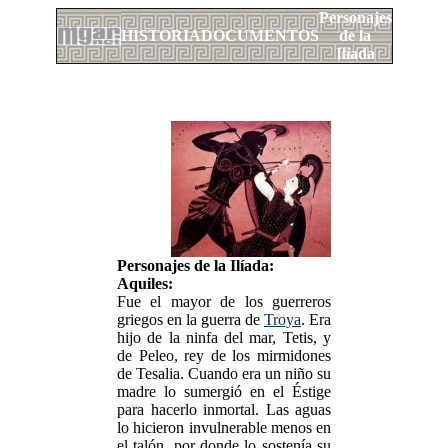
Personajes
HISTORIA
DOCUMENTOS
de la
Ilíada
Personajes de la Ilíada:
Aquiles:
Fue el mayor de los guerreros
griegos en la guerra de
Troya
. Era
hijo de la ninfa del mar, Tetis, y
de Peleo, rey de los mirmidones
de Tesalia. Cuando era un niño su
madre lo sumergió en el Éstige
para hacerlo inmortal. Las aguas
lo hicieron invulnerable menos en
el talón, por donde lo sostenía su