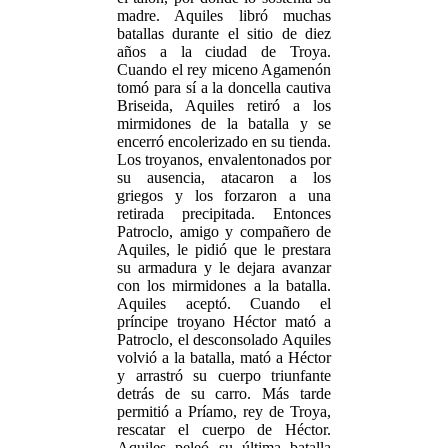
madre. Aquiles libró muchas
batallas durante el sitio de diez
años a la ciudad de Troya.
Cuando el rey miceno Agamenón
tomó para sí a la doncella cautiva
Briseida, Aquiles retiró a los
mirmidones de la batalla y se
encerró encolerizado en su tienda.
Los troyanos, envalentonados por
su ausencia, atacaron a los
griegos y los forzaron a una
retirada precipitada. Entonces
Patroclo, amigo y compañero de
Aquiles, le pidió que le prestara
su armadura y le dejara avanzar
con los mirmidones a la batalla.
Aquiles aceptó. Cuando el
príncipe troyano Héctor mató a
Patroclo, el desconsolado Aquiles
volvió a la batalla, mató a Héctor
y arrastró su cuerpo triunfante
detrás de su carro. Más tarde
permitió a Príamo, rey de Troya,
rescatar el cuerpo de Héctor.
Aquiles peleó su última batalla