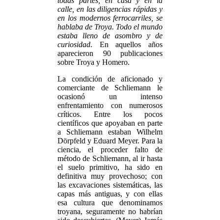
todas partes, en casa y en la
calle, en las diligencias rápidas y
en los modernos ferrocarriles, se
hablaba de Troya. Todo el mundo
estaba lleno de asombro y de
curiosidad
. En aquellos años
aparecieron 90 publicaciones
sobre Troya y Homero.
La condición de aficionado y
comerciante de Schliemann le
ocasionó un intenso
enfrentamiento con numerosos
críticos. Entre los pocos
científicos que apoyaban en parte
a Schliemann estaban Wilhelm
Dörpfeld y Eduard Meyer. Para la
ciencia, el proceder falto de
método de Schliemann, al ir hasta
el suelo primitivo, ha sido en
definitiva muy provechoso; con
las excavaciones sistemáticas, las
capas más antiguas, y con ellas
esa cultura que denominamos
troyana, seguramente no habrían