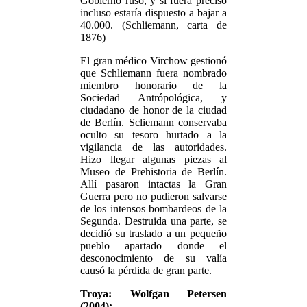
Gobierno ruso, y si fuera preciso
incluso estaría dispuesto a bajar a
40.000. (Schliemann, carta de
1876)
El gran médico Virchow gestionó
que Schliemann fuera nombrado
miembro honorario de la
Sociedad Antrópológica, y
ciudadano de honor de la ciudad
de Berlín. Scliemann conservaba
oculto su tesoro hurtado a la
vigilancia de las autoridades.
Hizo llegar algunas piezas al
Museo de Prehistoria de Berlín.
Allí pasaron intactas la Gran
Guerra pero no pudieron salvarse
de los intensos bombardeos de la
Segunda. Destruida una parte, se
decidió su traslado a un pequeño
pueblo apartado donde el
desconocimiento de su valía
causó la pérdida de gran parte.
Troya: Wolfgan Petersen
(2004):