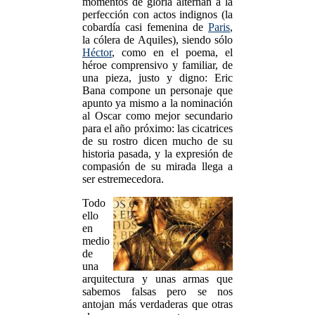
momentos de gloria alternan a la
perfección con actos indignos (la
cobardía casi femenina de
Paris
,
la cólera de Aquiles), siendo sólo
Héctor
, como en el poema, el
héroe comprensivo y familiar, de
una pieza, justo y digno: Eric
Bana compone un personaje que
apunto ya mismo a la nominación
al Oscar como mejor secundario
para el año próximo: las cicatrices
de su rostro dicen mucho de su
historia pasada, y la expresión de
compasión de su mirada llega a
ser estremecedora.
Todo
ello
en
medio
de
una
arquitectura y unas armas que
sabemos falsas pero se nos
antojan más verdaderas que otras