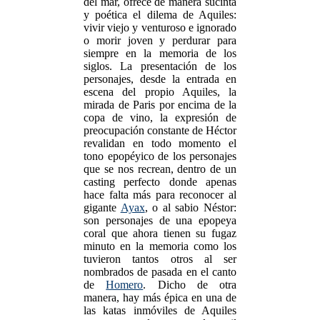
del mar, ofrece de manera sucinta
y poética el dilema de Aquiles:
vivir viejo y venturoso e ignorado
o morir joven y perdurar para
siempre en la memoria de los
siglos. La presentación de los
personajes, desde la entrada en
escena del propio Aquiles, la
mirada de Paris por encima de la
copa de vino, la expresión de
preocupación constante de Héctor
revalidan en todo momento el
tono epopéyico de los personajes
que se nos recrean, dentro de un
casting perfecto donde apenas
hace falta más para reconocer al
gigante
Ayax
, o al sabio Néstor:
son personajes de una epopeya
coral que ahora tienen su fugaz
minuto en la memoria como los
tuvieron tantos otros al ser
nombrados de pasada en el canto
de
Homero
. Dicho de otra
manera, hay más épica en una de
las katas inmóviles de Aquiles