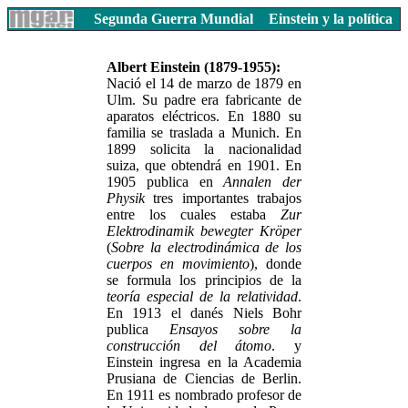
Segunda Guerra Mundial
Einstein y la política
Albert Einstein (1879-1955):
Nació el 14 de marzo de 1879 en
Ulm. Su padre era fabricante de
aparatos eléctricos. En 1880 su
familia se traslada a Munich. En
1899 solicita la nacionalidad
suiza, que obtendrá en 1901. En
1905 publica en
Annalen der
Physik
tres importantes trabajos
entre los cuales estaba
Zur
Elektrodinamik bewegter Kröper
(
Sobre la electrodinámica de los
cuerpos en movimiento
), donde
se formula los principios de la
teoría especial de la relatividad
.
En 1913 el danés Niels Bohr
publica
Ensayos sobre la
construcción del átomo
. y
Einstein ingresa en la Academia
Prusiana de Ciencias de Berlin.
En 1911 es nombrado profesor de