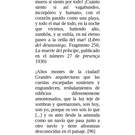
muero si siento por todo! ¡Cuánto
siento si así vagabundeo,
incorpóreo y humano, con el
corazón parado como una playa,
y todo el mar de todo, en la noche
que vivimos, batiendo alto,
zumbón, y se enfría, en mi eterno
paseo a la orilla del mar! (
Libro
del desasosiego
. Fragmento 250,
La muerte del príncipe
, publicado
en el número 27 de
presença
1930)
¡Altos montes de la ciudad!
Grandes arquitecturas que las
cuestas escarpadas sostienen y
engrandecen, resbalamientos de
edificios diferentemente
amontonados, que la luz teje de
sombras y quemazones, sois hoy,
sois yo, porque os veo sois lo que
[...] y os amo desde la amurada
como un navío que pasa junto a
otro navío y tiene añoranzas
desconocidas en el paisaje. [96]