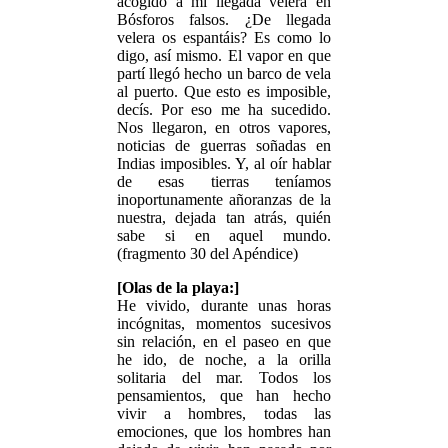
acogido a mi llegada velera en
Bósforos falsos. ¿De llegada
velera os espantáis? Es como lo
digo, así mismo. El vapor en que
partí llegó hecho un barco de vela
al puerto. Que esto es imposible,
decís. Por eso me ha sucedido.
Nos llegaron, en otros vapores,
noticias de guerras soñadas en
Indias imposibles. Y, al oír hablar
de esas tierras teníamos
inoportunamente añoranzas de la
nuestra, dejada tan atrás, quién
sabe si en aquel mundo.
(fragmento 30 del Apéndice)
[Olas de la playa:]
He vivido, durante unas horas
incógnitas, momentos sucesivos
sin relación, en el paseo en que
he ido, de noche, a la orilla
solitaria del mar. Todos los
pensamientos, que han hecho
vivir a hombres, todas las
emociones, que los hombres han