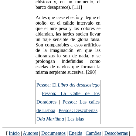
chistoso y, en un momento, el
barco desaparece). [111]
Antes que cese el estío y llegue el
otoño, en el cálido intervalo en
que el aire pesa y los colores se
ablandan, las tardes suelen llevar
un traje sensible de gloria falsa.
Son comparables a esos artificios
de la imaginación en que las
añoranzas lo son de nada, y se
prolongan indefinidas como
estelas de navíos que forman la
misma serpiente sucesiva. [290]
Pessoa: El
Libro del desasosiego
|
Pessoa: La Calle de los
Doradores
|
Pessoa: Las calles
de Lisboa
|
Pessoa: Descobertas
|
Oda Marítima
|
Las islas
[
Inicio
|
Autores
|
Documentos
|
Eneida
|
Camões
|
Descobertas
|