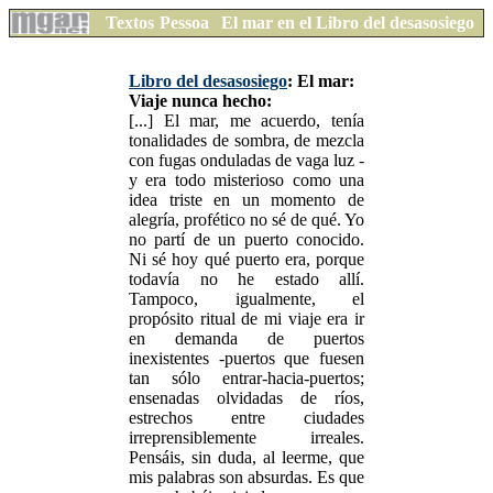
Textos
Pessoa
El mar en el Libro del desasosiego
Libro del desasosiego
: El mar:
Viaje nunca hecho:
[...] El mar, me acuerdo, tenía
tonalidades de sombra, de mezcla
con fugas onduladas de vaga luz -
y era todo misterioso como una
idea triste en un momento de
alegría, profético no sé de qué. Yo
no partí de un puerto conocido.
Ni sé hoy qué puerto era, porque
todavía no he estado allí.
Tampoco, igualmente, el
propósito ritual de mi viaje era ir
en demanda de puertos
inexistentes -puertos que fuesen
tan sólo entrar-hacia-puertos;
ensenadas olvidadas de ríos,
estrechos entre ciudades
irreprensiblemente irreales.
Pensáis, sin duda, al leerme, que
mis palabras son absurdas. Es que