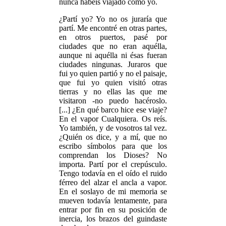
nunca habéis viajado como yo.
¿Partí yo? Yo no os juraría que
partí. Me encontré en otras partes,
en otros puertos, pasé por
ciudades que no eran aquélla,
aunque ni aquélla ni ésas fueran
ciudades ningunas. Juraros que
fui yo quien partió y no el paisaje,
que fui yo quien visitó otras
tierras y no ellas las que me
visitaron -no puedo hacéroslo.
[...] ¿En qué barco hice ese viaje?
En el vapor Cualquiera. Os reís.
Yo también, y de vosotros tal vez.
¿Quién os dice, y a mí, que no
escribo símbolos para que los
comprendan los Dioses? No
importa. Partí por el crepúsculo.
Tengo todavía en el oído el ruido
férreo del alzar el ancla a vapor.
En el soslayo de mi memoria se
mueven todavía lentamente, para
entrar por fin en su posición de
inercia, los brazos del guindaste