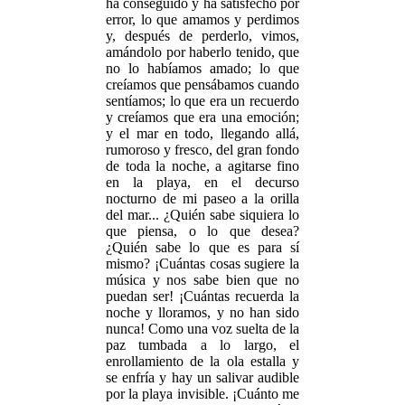
ha conseguido y ha satisfecho por
error, lo que amamos y perdimos
y, después de perderlo, vimos,
amándolo por haberlo tenido, que
no lo habíamos amado; lo que
creíamos que pensábamos cuando
sentíamos; lo que era un recuerdo
y creíamos que era una emoción;
y el mar en todo, llegando allá,
rumoroso y fresco, del gran fondo
de toda la noche, a agitarse fino
en la playa, en el decurso
nocturno de mi paseo a la orilla
del mar... ¿Quién sabe siquiera lo
que piensa, o lo que desea?
¿Quién sabe lo que es para sí
mismo? ¡Cuántas cosas sugiere la
música y nos sabe bien que no
puedan ser! ¡Cuántas recuerda la
noche y lloramos, y no han sido
nunca! Como una voz suelta de la
paz tumbada a lo largo, el
enrollamiento de la ola estalla y
se enfría y hay un salivar audible
por la playa invisible. ¡Cuánto me