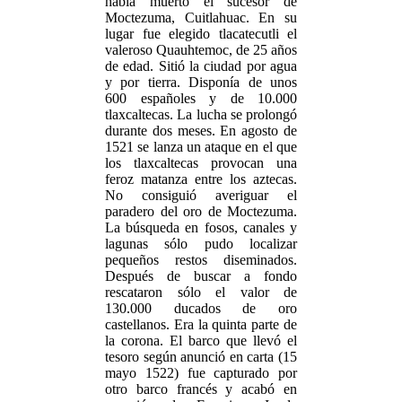
había muerto el sucesor de
Moctezuma, Cuitlahuac. En su
lugar fue elegido tlacatecutli el
valeroso Quauhtemoc, de 25 años
de edad. Sitió la ciudad por agua
y por tierra. Disponía de unos
600 españoles y de 10.000
tlaxcaltecas. La lucha se prolongó
durante dos meses. En agosto de
1521 se lanza un ataque en el que
los tlaxcaltecas provocan una
feroz matanza entre los aztecas.
No consiguió averiguar el
paradero del oro de Moctezuma.
La búsqueda en fosos, canales y
lagunas sólo pudo localizar
pequeños restos diseminados.
Después de buscar a fondo
rescataron sólo el valor de
130.000 ducados de oro
castellanos. Era la quinta parte de
la corona. El barco que llevó el
tesoro según anunció en carta (15
mayo 1522) fue capturado por
otro barco francés y acabó en