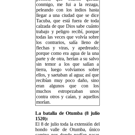
conmigo, me fui a la rezaga,
peleando con los indios hasta
llegar a una ciudad que se dice
Tacuba, que está fuera de toda
calzada de que Dios sabe cuánto
trabajo y peligro recibí, porque
todas las veces que volvía sobre
los contrarios, salía lleno de
flechas y viras, y apedreado;
porque como era agua de la una
parte y de otra, herían a su salvo
sin temor a los que salían a
tierra, luego volvíamos sobre
ellos, y saetaban al agua; así que
recibían muy poco daño, sino
eran algunos que con los
muchos estropezaban unos
contra otros y caían, y aquellos
morían.
La batalla de Otumba (8 julio
1520):
El 8 de julio toda la extensión del
hondo valle de Otumba, único
camino por donde podían pasar,