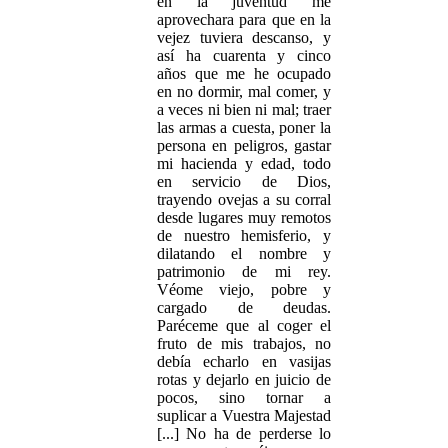
en la juventud me
aprovechara para que en la
vejez tuviera descanso, y
así ha cuarenta y cinco
años que me he ocupado
en no dormir, mal comer, y
a veces ni bien ni mal; traer
las armas a cuesta, poner la
persona en peligros, gastar
mi hacienda y edad, todo
en servicio de Dios,
trayendo ovejas a su corral
desde lugares muy remotos
de nuestro hemisferio, y
dilatando el nombre y
patrimonio de mi rey.
Véome viejo, pobre y
cargado de deudas.
Paréceme que al coger el
fruto de mis trabajos, no
debía echarlo en vasijas
rotas y dejarlo en juicio de
pocos, sino tornar a
suplicar a Vuestra Majestad
[...] No ha de perderse lo