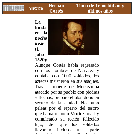
Hernán
Toma de Tenochtitlan y
México
Cortés
últimos años
La
huida
en la
noche
triste
(1
julio
1520):
Aunque Cortés había regresado
con los hombres de Narváez y
contaba con 1000 soldados, los
aztecas insistieron en sus ataques.
Tras la muerte de Moctezuma
atacado por su pueblo con piedras
y flechas, preparó el abandono en
secreto de la ciudad. No hubo
peleas por el reparto del tesoro
que había reunido Moctezuma I y
completado su recién fallecido
hijo; del que los soldados
llevarían incluso una parte