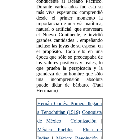
conducente al Océano Pacífico.
Durante varios años fue esta su
más viva esperanza: comprendió
desde el primer momento la
importancia de una vía marítima,
natural o artificial, que atravesara
el Nuevo Continente, e invirtió
grandes cantidades , empeñando
incluso las joyas de su esposa, en
el propósito. Todo ello en una
época que sólo se preocupaba de
los valores positivos y reales, lo
que prueba la perspicacia y la
grandeza de un hombre que sólo
una incomprensión absoluta
puede tildar de bárbaro. (Paul
Herrmann)
Hernán Cortés: Primera llegada
a Tenochtitlan (1519)
Conquista
de México
|
Colonización
|
México: Pueblos
|
Flota de
Indias
|
México: Revolución
|