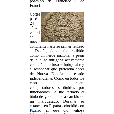
posesión de Francisco I de
Francia.
Cortés
pasó
24
años
en el
en
nuevo
continente hasta su primer regreso
a España, donde fue recibido
como un héroe nacional a pesar
de que se intrigaba activamente
contra él e incluso se indujo al rey
a sospechar que pretendía hacer
de Nueva España un estado
independiente. Como en todos los
casos de anteriores
conquistadores sustituidos por
funcionarios, le fue retirado el
título de gobernador a cambio de
un marquesado. Durante su
estancia en España coincidió con
Pizarro
al que dio valiosa