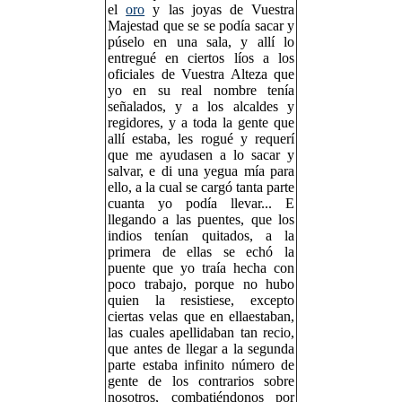
el
oro
y las joyas de Vuestra
Majestad que se se podía sacar y
púselo en una sala, y allí lo
entregué en ciertos líos a los
oficiales de Vuestra Alteza que
yo en su real nombre tenía
señalados, y a los alcaldes y
regidores, y a toda la gente que
allí estaba, les rogué y requerí
que me ayudasen a lo sacar y
salvar, e di una yegua mía para
ello, a la cual se cargó tanta parte
cuanta yo podía llevar... E
llegando a las puentes, que los
indios tenían quitados, a la
primera de ellas se echó la
puente que yo traía hecha con
poco trabajo, porque no hubo
quien la resistiese, excepto
ciertas velas que en ellaestaban,
las cuales apellidaban tan recio,
que antes de llegar a la segunda
parte estaba infinito número de
gente de los contrarios sobre
nosotros, combatiéndonos por