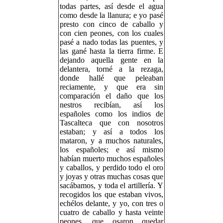
todas partes, así desde el agua
como desde la llanura; e yo pasé
presto con cinco de caballo y
con cien peones, con los cuales
pasé a nado todas las puentes, y
las gané hasta la tierra firme. E
dejando aquella gente en la
delantera, torné a la rezaga,
donde hallé que peleaban
reciamente, y que era sin
comparación el daño que los
nestros recibían, así los
españoles como los indios de
Tascalteca que con nosotros
estaban; y así a todos los
mataron, y a muchos naturales,
los españoles; e así mismo
habían muerto muchos españoles
y caballos, y perdido todo el oro
y joyas y otras muchas cosas que
sacábamos, y toda el artillería. Y
recogidos los que estaban vivos,
echélos delante, y yo, con tres o
cuatro de caballo y hasta veinte
peones, que osaron quedar