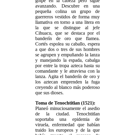
golpe en la cabeza pero sigue
avanzando. Descubre en una
pequeña colina un grupo de
guerreros vestidos de forma muy
llamativa en torno a una litera en
la que se distingue al jefe
Cihuacu, que se destaca por el
banderín de oro que flamea.
Cortés espolea su caballo, espera
a que dos o tres de sus hombres
se agrupen y empuñando la lanza
y manejando la espada, cabalga
por entre la tropa azteca hasta su
comandante y le atraviesa con la
lanza. Agita el banderín de oro y
los aztecan emprenden la fuga
creyendo al blanco más poderoso
que sus dioses.
Toma de Tenochtitlan (1521):
Planeó minuciosamente el asedio
de la ciudad. Tenochtitlan
soportaba una epidemia de
viruela, enfermedad que habían
traido los europeos y de la que