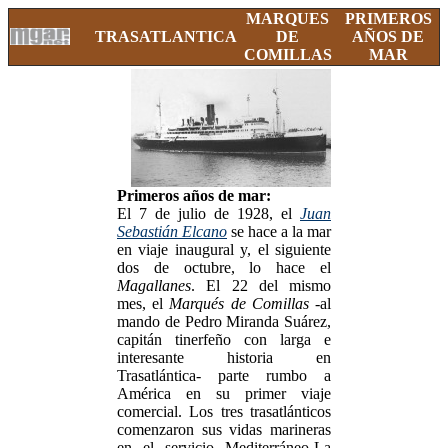
MARQUES
PRIMEROS
TRASATLANTICA
DE
AÑOS DE
COMILLAS
MAR
Primeros años de mar:
El 7 de julio de 1928, el
Juan
Sebastián Elcano
se hace a la mar
en viaje inaugural y, el siguiente
dos de octubre, lo hace el
Magallanes
. El 22 del mismo
mes, el
Marqués de Comillas
-al
mando de Pedro Miranda Suárez,
capitán tinerfeño con larga e
interesante historia en
Trasatlántica- parte rumbo a
América en su primer viaje
comercial. Los tres trasatlánticos
comenzaron sus vidas marineras
en el servicio Mediterráneo-La