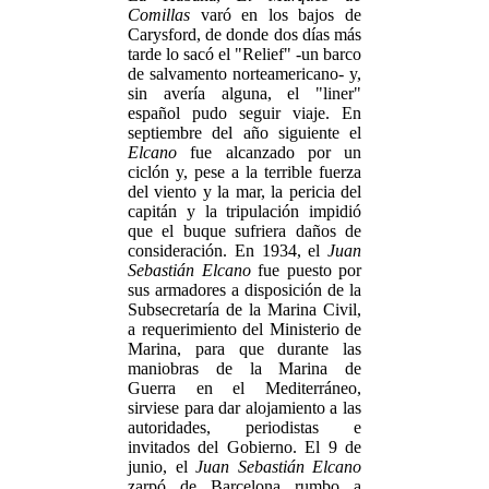
Comillas
varó en los bajos de
Carysford, de donde dos días más
tarde lo sacó el "Relief" -un barco
de salvamento norteamericano- y,
sin avería alguna, el "liner"
español pudo seguir viaje. En
septiembre del año siguiente el
Elcano
fue alcanzado por un
ciclón y, pese a la terrible fuerza
del viento y la mar, la pericia del
capitán y la tripulación impidió
que el buque sufriera daños de
consideración. En 1934, el
Juan
Sebastián Elcano
fue puesto por
sus armadores a disposición de la
Subsecretaría de la Marina Civil,
a requerimiento del Ministerio de
Marina, para que durante las
maniobras de la Marina de
Guerra en el Mediterráneo,
sirviese para dar alojamiento a las
autoridades, periodistas e
invitados del Gobierno. El 9 de
junio, el
Juan Sebastián Elcano
zarpó de Barcelona rumbo a