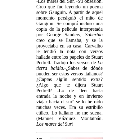
-Los mares del Sur. -Su obsesión.
Creo que fue leyendo un poema
sobre Gauguin. A partir de aquel
momento persiguió el mito de
Gauguin. Se compró incluso una
copia de la película interpretada
por George Sanders,
Soberbia
creo que se llamaba, y se la
proyectaba en su casa. Carvalho
le tendió la nota con versos
hallada entre los papeles de Stuart
Pedrell. Tradujo los versos de
La
tierra baldía
.-¿Sabes de dónde
pueden ser estos versos italianos?
¿Captas algún sentido extra?
¿Algo que te dijera Stuart
Pedrell? -Lo de "leer hasta
entrada la noche y en invierno
viajar hacia el sur" se lo he oído
muchas veces. Era su estribillo
etílico. Lo italiano no me suena.
(Manuel Vázquez Montalbán.
Los mares del Sur
)