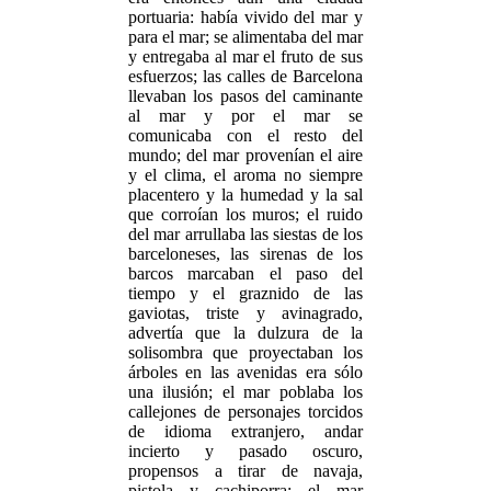
portuaria: había vivido del mar y
para el mar; se alimentaba del mar
y entregaba al mar el fruto de sus
esfuerzos; las calles de Barcelona
llevaban los pasos del caminante
al mar y por el mar se
comunicaba con el resto del
mundo; del mar provenían el aire
y el clima, el aroma no siempre
placentero y la humedad y la sal
que corroían los muros; el ruido
del mar arrullaba las siestas de los
barceloneses, las sirenas de los
barcos marcaban el paso del
tiempo y el graznido de las
gaviotas, triste y avinagrado,
advertía que la dulzura de la
solisombra que proyectaban los
árboles en las avenidas era sólo
una ilusión; el mar poblaba los
callejones de personajes torcidos
de idioma extranjero, andar
incierto y pasado oscuro,
propensos a tirar de navaja,
pistola y cachiporra; el mar