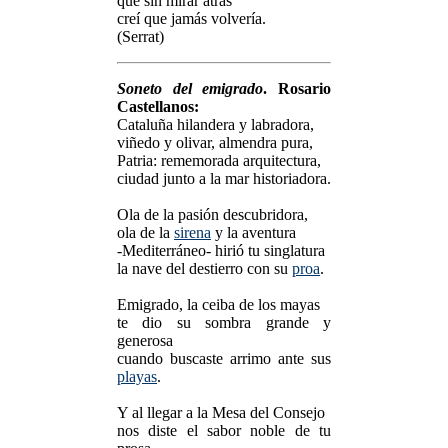
que sin mirar atrás
creí que jamás volvería.
(Serrat)
Soneto del emigrado
. Rosario
Castellanos:
Cataluña hilandera y labradora,
viñedo y olivar, almendra pura,
Patria: rememorada arquitectura,
ciudad junto a la mar historiadora.
Ola de la pasión descubridora,
ola de la
sirena
y la aventura
-Mediterráneo- hirió tu singlatura
la nave del destierro con su
proa
.
Emigrado, la ceiba de los mayas
te dio su sombra grande y
generosa
cuando buscaste arrimo ante sus
playas
.
Y al llegar a la Mesa del Consejo
nos diste el sabor noble de tu