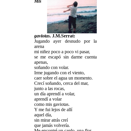
Mis
gaviotas
. J.M.Serrat:
Jugando ayer desnudo por la
arena
mi niñez poco a poco vi pasar,
se me escapó sin darme cuenta
apenas,
soñando con volar.
Irme jugando con el viento,
caer sobre el agua un momento.
Crecí soñando, cerca del mar,
junto a las rocas,
un día aprendí a volar,
aprendí a volar
como mis gaviotas.
Y me fui lejos de allí
aquel día,
sin mirar atrás creí
que jamás volvería.
Me encontré un cardo, una flor,