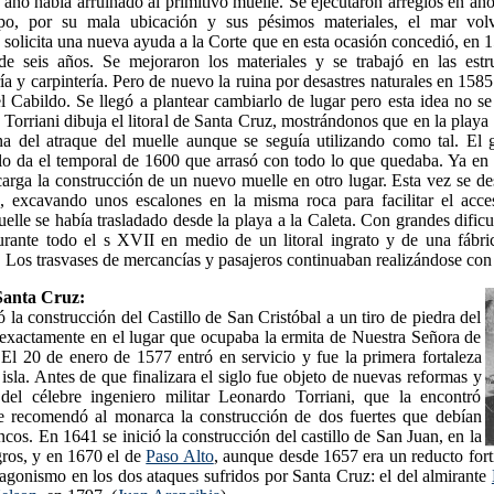
 año había arruinado al primitivo muelle. Se ejecutaron arreglos en año
mpo, por su mala ubicación y sus pésimos materiales, el mar volví
 solicita una nueva ayuda a la Corte que en esta ocasión concedió, en
e seis años. Se mejoraron los materiales y se trabajó en las estru
ería y carpintería. Pero de nuevo la ruina por desastres naturales en 158
 Cabildo. Se llegó a plantear cambiarlo de lugar pero esta idea no se
 Torriani dibuja el litoral de Santa Cruz, mostrándonos que en la playa
ina del atraque del muelle aunque se seguía utilizando como tal. El g
lo da el temporal de 1600 que arrasó con todo lo que quedaba. Ya en 
arga la construcción de un nuevo muelle en otro lugar. Esta vez se d
a, excavando unos escalones en la misma roca para facilitar el acc
elle se había trasladado desde la playa a la Caleta. Con grandes dificu
durante todo el s XVII en medio de un litoral ingrato y de una fábri
 Los trasvases de mercancías y pasajeros continuaban realizándose con 
 Santa Cruz:
a construcción del Castillo de San Cristóbal a un tiro de piedra del
, exactamente en el lugar que ocupaba la ermita de Nuestra Señora de
 El 20 de enero de 1577 entró en servicio y fue la primera fortaleza
 isla. Antes de que finalizara el siglo fue objeto de nuevas reformas y
a del célebre ingeniero militar Leonardo Torriani, que la encontró
e recomendó al monarca la construcción de dos fuertes que debían
ancos. En 1641 se inició la construcción del castillo de San Juan, en la
gros, y en 1670 el de
Paso Alto
, aunque desde 1657 era un reducto fort
agonismo en los dos ataques sufridos por Santa Cruz: el del almirante