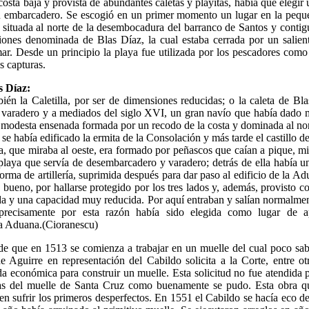
osta baja y provista de abundantes caletas y playitas, había que elegi
 embarcadero. Se escogió en un primer momento un lugar en la pequ
 situada al norte de la desembocadura del barranco de Santos y contig
ones denominada de Blas Díaz, la cual estaba cerrada por un salien
ar. Desde un principio la playa fue utilizada por los pescadores com
s capturas.
s Díaz:
én la Caletilla, por ser de dimensiones reducidas; o la caleta de Bl
u varadero y a mediados del siglo XVI, un gran navío que había dado 
 modesta ensenada formada por un recodo de la costa y dominada al no
se había edificado la ermita de la Consolación y más tarde el castillo de
a, que miraba al oeste, era formado por peñascos que caían a pique, mi
playa que servía de desembarcadero y varadero; detrás de ella había u
forma de artillería, suprimida después para dar paso al edificio de la Ad
 bueno, por hallarse protegido por los tres lados y, además, provisto c
rada y una capacidad muy reducida. Por aquí entraban y salían normalmen
 precisamente por esta razón había sido elegida como lugar de a
la Aduana.(Cioranescu)
de que en 1513 se comienza a trabajar en un muelle del cual poco sa
e Aguirre en representación del Cabildo solicita a la Corte, entre ot
a económica para construir un muelle. Esta solicitud no fue atendida 
ras del muelle de Santa Cruz como buenamente se pudo. Esta obra qu
 en sufrir los primeros desperfectos. En 1551 el Cabildo se hacía eco d