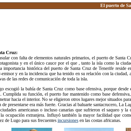
El puerto de Sa
nta Cruz:
insular con falta de elementos naturales primarios, el puerto de Santa C
rotagonista y en el único cauce por el que , tanto la isla como la ciuda
La importancia histórica del puerto de Santa Cruz de Tenerife reside 
-emisor y en la incidencia que ha tenido en su relación con la ciudad, a
vas de las redes de comunicación de toda la isla.
o escogió la bahía de Santa Cruz como base ofensiva, porque desde ell
la. Cumplida su función, el puerto fue mantenido como base defensiva
etrar hacia el interior. No se eligieron otros lugares mejor situados para 
n de presentarse era más fuerte. Gracias al baluarte santacrucero, La La
 ciudades americanas o incluso canarias que sufrieron el saqueo y la 
 la ocupación extranjera. Influyó también la mayor facilidad que como
ez de Lugo para sus frecuentes
incursiones
en las costas africanas.