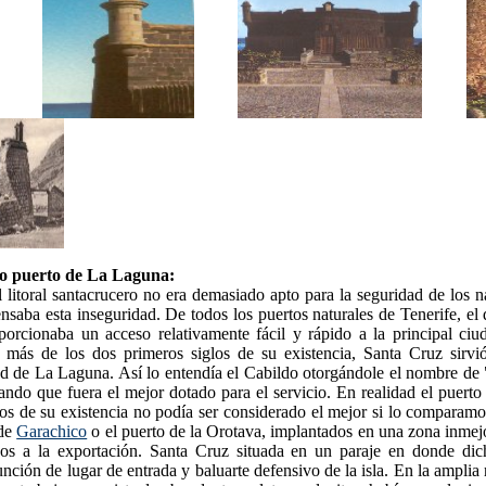
o puerto de La Laguna:
 litoral santacrucero no era demasiado apto para la seguridad de los na
saba esta inseguridad. De todos los puertos naturales de Tenerife, el
porcionaba un acceso relativamente fácil y rápido a la principal ciud
más de los dos primeros siglos de su existencia, Santa Cruz sirv
ad de La Laguna. Así lo entendía el Cabildo otorgándole el nombre de 
ntando que fuera el mejor dotado para el servicio. En realidad el puert
os de su existencia no podía ser considerado el mejor si lo comparamo
 de
Garachico
o el puerto de la Orotava, implantados en una zona inmej
dos a la exportación. Santa Cruz situada en un paraje en donde dic
unción de lugar de entrada y baluarte defensivo de la isla. En la amplia