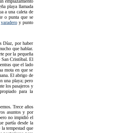
r un emplazamiento
eña playa llamada
ua a una caleta de
te o punta que se
o
varadero
y punto
as Díaz, por haber
mucho que hablar.
rte por la pequeña
 San Cristóbal. El
entras que el lado
na mota en que se
uana. El abrigo de
on una playa; pero
te los pasajeros y
propiado para la
bemos. Trece años
ros asuntos y por
pero no impidió el
e partía desde la
e la tempestad que