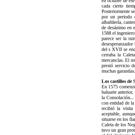
en octubre de ese
cada cierto tie
Posteriormente se
por un periodo d
albañilería, cant
de desánimo en el
1588 el ingeniero
parece ser la ru
desesperanzador 
del s XVII se enc
cerraba la Calet
mercancías. El mu
prestó servicio 
muchas garantías.
Los castillos de
En 1575 comenzó l
baluarte anterior
la Consolación...
con entidad de la
recibió la visit
aceptable, aunqu
situarse en los fl
Caleta de los Ne
tuvo un gran prot