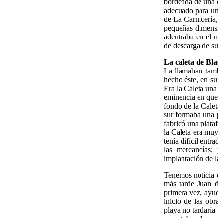
bordeada de una c
adecuado para un
de La Carnicería,
pequeñas dimensi
adentraba en el m
de descarga de su
La caleta de Bla
La llamaban tambi
hecho éste, en s
Era la Caleta una
eminencia en que 
fondo de la Calet
sur formaba una 
fabricó una plata
la Caleta era muy
tenía difícil ent
las mercancías;
implantación de 
Tenemos noticia 
más tarde Juan d
primera vez, ayud
inicio de las ob
playa no tardaría