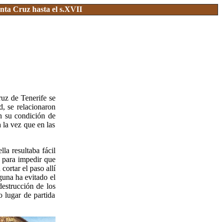
nta Cruz hasta el s.XVII
ruz de Tenerife se
d, se relacionaron
en su condición de
 la vez que en las
a resultaba fácil
, para impedir que
cortar el paso allí
guna ha evitado el
destrucción de los
 lugar de partida