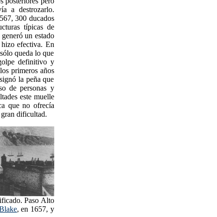
s posteriores pero
a a destrozarlo.
 1567, 300 ducados
cturas típicas de
5 generó un estado
 hizo efectiva. En
 sólo queda lo que
olpe definitivo y
los primeros años
esignó la peña que
eso de personas y
ltades este muelle
ca que no ofrecía
gran dificultad.
ificado. Paso Alto
Blake
, en 1657, y