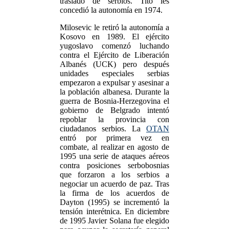
traslado de serbios. Tito les
concedió la autonomía en 1974.
Milosevic le retiró la autonomía a
Kosovo en 1989. El ejército
yugoslavo comenzó luchando
contra el Ejército de Liberación
Albanés (UCK) pero después
unidades especiales serbias
empezaron a expulsar y asesinar a
la población albanesa. Durante la
guerra de Bosnia-Herzegovina el
gobierno de Belgrado intentó
repoblar la provincia con
ciudadanos serbios. La
OTAN
entró por primera vez en
combate, al realizar en agosto de
1995 una serie de ataques aéreos
contra posiciones serbobosnias
que forzaron a los serbios a
negociar un acuerdo de paz. Tras
la firma de los acuerdos de
Dayton (1995) se incrementó la
tensión interétnica. En diciembre
de 1995 Javier Solana fue elegido