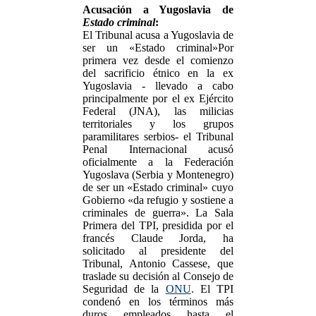
Acusación a Yugoslavia de
Estado criminal
:
El Tribunal acusa a Yugoslavia de
ser un «Estado criminal»Por
primera vez desde el comienzo
del sacrificio étnico en la ex
Yugoslavia - llevado a cabo
principalmente por el ex Ejército
Federal (JNA), las milicias
territoriales y los grupos
paramilitares serbios- el Tribunal
Penal Internacional acusó
oficialmente a la Federación
Yugoslava (Serbia y Montenegro)
de ser un «Estado criminal» cuyo
Gobierno «da refugio y sostiene a
criminales de guerra». La Sala
Primera del TPI, presidida por el
francés Claude Jorda, ha
solicitado al presidente del
Tribunal, Antonio Cassese, que
traslade su decisión al Consejo de
Seguridad de la
ONU
. El TPI
condenó en los términos más
duros empleados hasta el