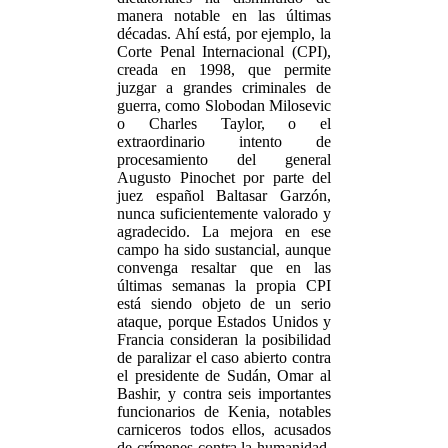
manera notable en las últimas
décadas. Ahí está, por ejemplo, la
Corte Penal Internacional (CPI),
creada en 1998, que permite
juzgar a grandes criminales de
guerra, como Slobodan Milosevic
o Charles Taylor, o el
extraordinario intento de
procesamiento del general
Augusto Pinochet por parte del
juez español Baltasar Garzón,
nunca suficientemente valorado y
agradecido. La mejora en ese
campo ha sido sustancial, aunque
convenga resaltar que en las
últimas semanas la propia CPI
está siendo objeto de un serio
ataque, porque Estados Unidos y
Francia consideran la posibilidad
de paralizar el caso abierto contra
el presidente de Sudán, Omar al
Bashir, y contra seis importantes
funcionarios de Kenia, notables
carniceros todos ellos, acusados
de crímenes contra la humanidad.