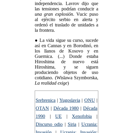
independencia. Lavrov dijo que
las tensiones podrían conducir a
una gran explosión
. Vucic puso
al ejército serbio en alerta y
ordenó el traslado de unidades a
la frontera.
● La vida sigue su curso, sucede
así en Cannas y en Borodinó, en
los llanos de Kosovo y en
Guernica. (...) Donde estaba
Hiroshima de nuevo está
Hiroshima, y se siguen
produciendo objetos de uso
cotidiano. (Wislawa Szymborska,
La realidad exige
)
Srebrenica
|
Yugoslavia
|
ONU
|
OTAN
|
Década 1980
|
Década
1990
|
UE
|
Xenofobia
|
Discurso odio
|
Siria
|
Ucrania:
Invasión
|
Ucrania: Invasión: