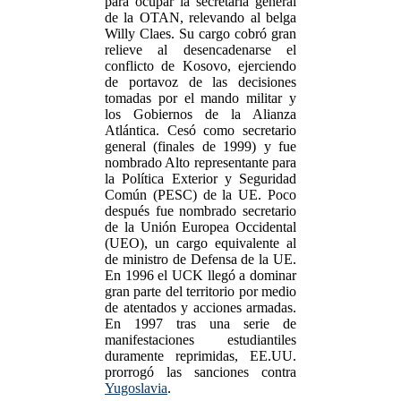
para ocupar la secretaría general
de la OTAN, relevando al belga
Willy Claes. Su cargo cobró gran
relieve al desencadenarse el
conflicto de Kosovo, ejerciendo
de portavoz de las decisiones
tomadas por el mando militar y
los Gobiernos de la Alianza
Atlántica. Cesó como secretario
general (finales de 1999) y fue
nombrado Alto representante para
la Política Exterior y Seguridad
Común (PESC) de la UE. Poco
después fue nombrado secretario
de la Unión Europea Occidental
(UEO), un cargo equivalente al
de ministro de Defensa de la UE.
En 1996 el UCK llegó a dominar
gran parte del territorio por medio
de atentados y acciones armadas.
En 1997 tras una serie de
manifestaciones estudiantiles
duramente reprimidas, EE.UU.
prorrogó las sanciones contra
Yugoslavia
.