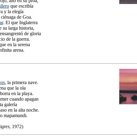
ojo, alto en su proa,
llero
que escribía
a y la elegía
a ciénaga de Goa.
ar
. El que Inglaterra
 su larga historia,
ensangrentó de gloria
cio de la guerra.
que en la serena
finita arena.
os
, la primera nave.
ena que la ola
 borra en la playa.
urner cuando apagan
ta galería
aso en la alta noche.
ijo mapamundi.
tigres
, 1972)