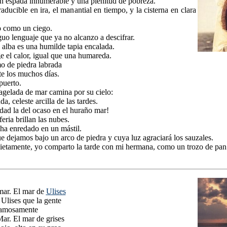
n espada innumerable y una plenitud de pobreza.
aducible en ira, el manantial en tiempo, y la cisterna en clara
io como un ciego.
guo lenguaje que ya no alcanzo a descifrar.
 alba es una humilde tapia encalada.
e el calor, igual que una humareda.
o de piedra labrada
te los muchos días.
puerto.
agelada de mar camina por su cielo:
a, celeste arcilla de las tardes.
dad la del ocaso en el huraño mar!
eria brillan las nubes.
ha enredado en un mástil.
 dejamos bajo un arco de piedra y cuya luz agraciará los sauzales.
uietamente, yo comparto la tarde con mi hermana, como un trozo de pan
mar. El mar de
Ulises
 Ulises que la gente
famosamente
ar. El mar de grises