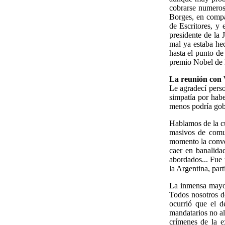
cobrarse numerosa
Borges, en compañ
de Escritores, y 
presidente de la 
mal ya estaba hec
hasta el punto d
premio Nobel de L
La reunión con V
Le agradecí perso
simpatía por hab
menos podría gob
Hablamos de la cu
masivos de comu
momento la conver
caer en banalida
abordados... Fue 
la Argentina, par
La inmensa mayor
Todos nosotros d
ocurrió que el d
mandatarios no al
crímenes de la e