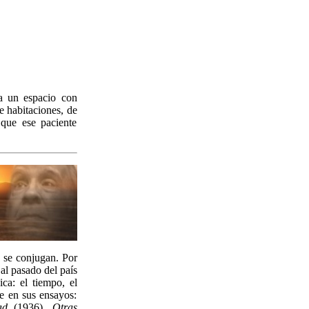
a un espacio con
de habitaciones, de
 que ese paciente
a se conjugan. Por
al pasado del país
ca: el tiempo, el
te en sus ensayos:
ad
(1936),
Otras