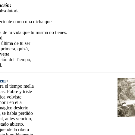
ación
:
 absolutoria
eciente como una dicha que
a de tu vida que tu misma no tienes.
d,
 última de tu ser
 primera, quizá,
verte,
cción del Tiempo,
í.
ens
:
ira el tiempo mella
as. Pobre y triste
ica volviste,
orir en ella
 mágico desierto
l
se había perdido
ol, antes vencido,
tado abierto.
quende la ribera
ste humildemente