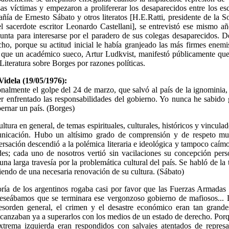
s víctimas y empezaron a prolifererar los desaparecidos entre los esc
ía de Ernesto Sábato y otros literatos [H.E.Ratti, presidente de la 
el sacerdote escritor Leonardo Castellani], se entrevistó ese mismo 
Junta para interesarse por el paradero de sus colegas desaparecidos. 
ho, porque su actitud inicial le había granjeado las más firmes enem
e que un académico sueco, Artur Ludkvist, manifestó públicamente que 
iteratura sobre Borges por razones políticas.
idela (19/05/1976):
nalmente el golpe del 24 de marzo, que salvó al país de la ignominia,
er enfrentado las responsabilidades del gobierno. Yo nunca he sabido 
ernar un país. (Borges)
ltura en general, de temas espirituales, culturales, históricos y vincula
nicación. Hubo un altísimo grado de comprensión y de respeto mu
sación descendió a la polémica literaria e ideológica y tampoco caím
des; cada uno de nosotros vertió sin vacilaciones su concepción pers
una larga travesía por la problemática cultural del país. Se habló de la
tiendo de una necesaria renovación de su cultura. (Sábato)
ía de los argentinos rogaba casi por favor que las Fuerzas Armadas 
eseábamos que se terminara ese vergonzoso gobierno de mafiosos...
esorden general, el crimen y el desastre económico eran tan grand
canzaban ya a superarlos con los medios de un estado de derecho. Porqu
xtrema izquierda eran respondidos con salvajes atentados de represa