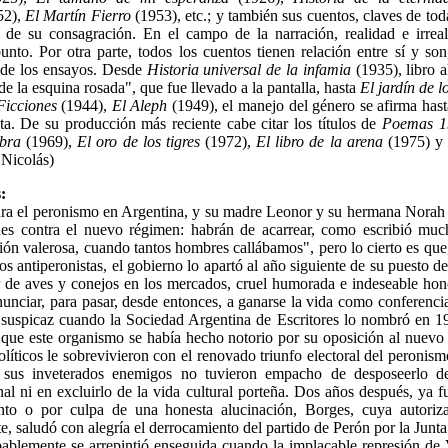
52),
El Martín Fierro
(1953), etc.; y también sus cuentos, claves de tod
o de su consagración. En el campo de la narración, realidad e irrea
unto. Por otra parte, todos los cuentos tienen relación entre sí y so
 de los ensayos. Desde
Historia universal de la infamia
(1935), libro a
 la esquina rosada", que fue llevado a la pantalla, hasta
El jardín de l
Ficciones
(1944),
El Aleph
(1949), el manejo del género se afirma hast
nta. De su producción más reciente cabe citar los títulos de
Poemas 1
mbra
(1969),
El oro de los tigres
(1972),
El libro de la arena
(1975) 
 Nicolás)
:
ura el peronismo en Argentina, y su madre Leonor y su hermana Norah 
nes contra el nuevo régimen: habrán de acarrear, como escribió mu
ión valerosa, cuando tantos hombres callábamos", pero lo cierto es que
s antiperonistas, el gobierno lo apartó al año siguiente de su puesto de
 de aves y conejos en los mercados, cruel humorada e indeseable hono
unciar, para pasar, desde entonces, a ganarse la vida como conferencia
suspicaz cuando la Sociedad Argentina de Escritores lo nombró en 19
que este organismo se había hecho notorio por su oposición al nuevo 
olíticos le sobrevivieron con el renovado triunfo electoral del peronis
sus inveterados enemigos no tuvieron empacho de desposeerlo d
al ni en excluirlo de la vida cultural porteña. Dos años después, ya 
ento o por culpa de una honesta alucinación, Borges, cuya autoriz
e, saludó con alegría el derrocamiento del partido de Perón por la Junta 
blemente se arrepintió enseguida cuando la implacable represión de