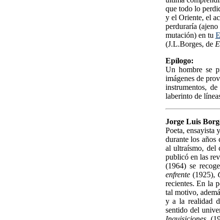
que todo lo perdi
y el Oriente, el a
perduraría (ajeno
mutación) en tu
E
(J.L.Borges, de
E
Epílogo:
Un hombre se pr
imágenes de provi
instrumentos, de
laberinto de línea
Jorge Luis Borg
Poeta, ensayista 
durante los años
al ultraísmo, de
publicó en las re
(1964) se recog
enfrente
(1925),
recientes. En la 
tal motivo, ademá
y a la realidad 
sentido del unive
Inquisiciones
(19