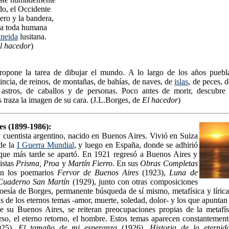
do, el Occidente
cero y la bandera,
 a toda humana
neida
lusitana.
l hacedor
)
opone la tarea de dibujar el mundo. A lo largo de los años puebl
ncia, de reinos, de montañas, de bahías, de naves, de
islas
, de peces, 
 astros, de caballos y de personas. Poco antes de morir, descubre
s traza la imagen de su cara. (J.L.Borges, de
El hacedor
)
es (1899-1986):
y cuentista argentino, nacido en Buenos Aires. Vivió en Suiza
 de la
I Guerra Mundial
, y luego en España, donde se adhirió
l que más tarde se apartó. En 1921 regresó a Buenos Aires y
vistas
Prisma, Proa
y
Martín Fierro
. En sus
Obras Completas
en los poemarios
Fervor de Buenos Aires
(1923),
Luna de
Cuaderno San Martín
(1929), junto con otras composiciones
poesía de Borges, permanente búsqueda de sí mismo, metafísica y líric
s de los eternos temas -amor, muerte, soledad, dolor- y los que apuntan 
de su Buenos Aires, se reiteran preocupaciones propias de la metafísi
rso, el eterno retorno, el hombre. Estos temas aparecen constantemen
25),
El tamaño de mi esperanza
(1926),
Historia de la eternid