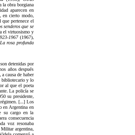
a la obra borgiana
lidad aparecen en
n, en cierto modo,
l que pertenece el
os senderos que se
a el virtuosismo y
923-1967
(1967),
y
La rosa profunda
son detenidas por
chos años después
, a causa de haber
 bibliotecario y lo
r al que el poeta
nte. La policía se
50 su presidente,
régimen. [...] Los
mo en Argentina en
e su cargo en la
fuera consecuencia
ada voz resonaba
Militar argentina,
 Videla comenzó a