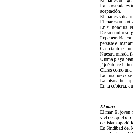
El mar es una gra
La llamarada es tr
aceptación.
El mar es solitar
El mar es un anti
En su hondura, el
De su confín surg
Impenetrable com
persiste el mar an
Cada tarde es un 
Nuestra mirada fl
Ultima playa bland
¡Qué dulce intimi
Claras como una f
La luna nueva se 
La misma luna que
En la cubierta, q
El mar
:
El mar. El joven 
y el de aquel otro
del islam apodó 
Es-Sindibad del M