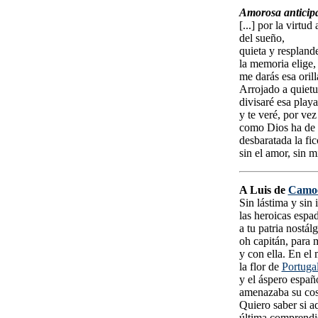
Amorosa anticip
[...] por la virtud
del sueño,
quieta y respland
la memoria elige,
me darás esa orill
Arrojado a quietu
divisaré esa playa
y te veré, por vez
como Dios ha de 
desbaratada la fi
sin el amor, sin m
A Luis de
Camo
Sin lástima y sin 
las heroicas espad
a tu patria nostálg
oh capitán, para m
y con ella. En el
la flor de
Portuga
y el áspero españ
amenazaba su cos
Quiero saber si a
última comprendi