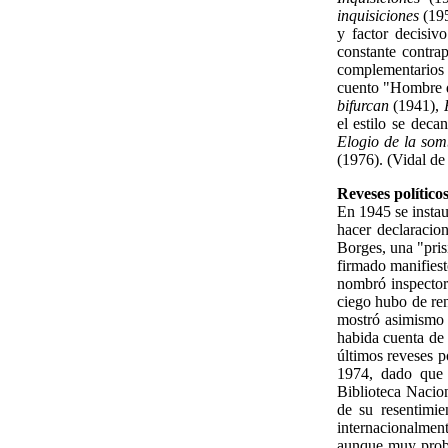
inquisiciones
(19
y factor decisiv
constante contrap
complementarios
cuento "Hombre de
bifurcan
(1941),
el estilo se deca
Elogio de la so
(1976). (Vidal de
Reveses políticos
En 1945 se insta
hacer declaracio
Borges, una "pris
firmado manifiesto
nombró inspector
ciego hubo de ren
mostró asimismo 
habida cuenta de 
últimos reveses p
1974, dado que 
Biblioteca Nacion
de su resentimi
internacionalment
aunque muy proba