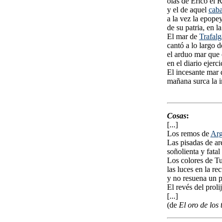
olas de Erico el R
y el de aquel
caba
a la vez la epopey
de su patria, en l
El mar de
Trafalg
cantó a lo largo de
el arduo mar que 
en el diario ejerci
El incesante mar 
mañana surca la in
Cosas
:
[...]
Los remos de
Arg
Las pisadas de ar
soñolienta y fatal
Los colores de T
las luces en la rec
y no resuena un p
El revés del prol
[...]
(de
El oro de los 