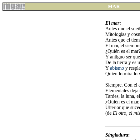
MAR
El mar
:
Antes que el sueño
Mitologías y cos
Antes que el tiem
El mar, el siempre
¿Quién es el mar?
Y antiguo ser que 
De la tierra y es
Y
abismo
y respla
Quien lo mira lo 
Siempre. Con el 
Elementales dejan
Tardes, la luna, 
¿Quién es el mar,
Ulterior que suce
(de
El otro, el m
Singladura
: