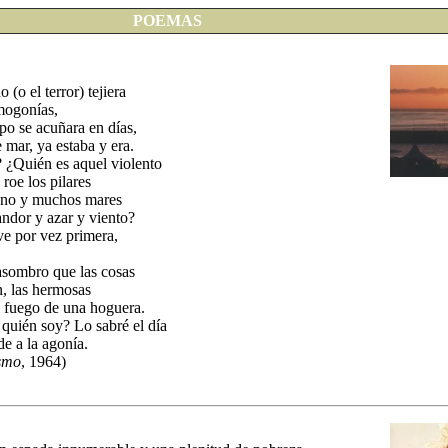
POEMAS
 (o el terror) tejiera
mogonías,
po se acuñara en días,
 mar, ya estaba y era.
 ¿Quién es aquel violento
roe los pilares
 uno y muchos mares
ndor y azar y viento?
ve por vez primera,
asombro que las cosas
, las hermosas
el fuego de una hoguera.
 quién soy? Lo sabré el día
de a la agonía.
ismo
, 1964)