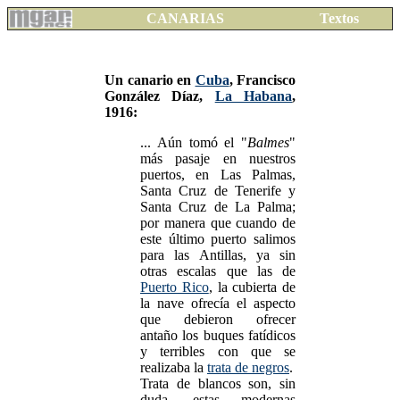
CANARIAS
Textos
Un canario en
Cuba
, Francisco
González Díaz,
La Habana
,
1916:
... Aún tomó el "
Balmes
"
más pasaje en nuestros
puertos, en Las Palmas,
Santa Cruz de Tenerife y
Santa Cruz de La Palma;
por manera que cuando de
este último puerto salimos
para las Antillas, ya sin
otras escalas que las de
Puerto Rico
, la cubierta de
la nave ofrecía el aspecto
que debieron ofrecer
antaño los buques fatídicos
y terribles con que se
realizaba la
trata de negros
.
Trata de blancos son, sin
duda, estas modernas