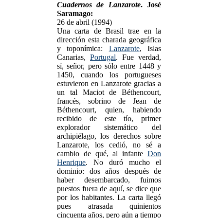
Cuadernos de Lanzarote
. José
Saramago:
26 de abril (1994)
Una carta de Brasil trae en la
dirección esta charada geográfica
y toponímica:
Lanzarote
, Islas
Canarias,
Portugal
. Fue verdad,
sí, señor, pero sólo entre 1448 y
1450, cuando los portugueses
estuvieron en Lanzarote gracias a
un tal Maciot de Béthencourt,
francés, sobrino de Jean de
Béthencourt, quien, habiendo
recibido de este tío, primer
explorador sistemático del
archipiélago, los derechos sobre
Lanzarote, los cedió, no sé a
cambio de qué, al infante
Don
Henrique
. No duró mucho el
dominio: dos años después de
haber desembarcado, fuimos
puestos fuera de aquí, se dice que
por los habitantes. La carta llegó
pues atrasada quinientos
cincuenta años, pero aún a tiempo