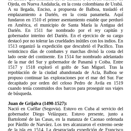
Ojeda, en Nueva Andalucía, en la costa colombiana de Urabá.
A su llegada, Enciso, a propuesta de Balboa, trasladó el
emplazamiento a Darién, en la costa panameña. Aquí
fundaron en 1510 el primer asentamiento estable que perduró
en América, el municipio de Santa María la Antigua del
Darién. En 1511 fue nombrado por el rey capitán y
gobernador interino del Darién. En el ejercicio de su cargo
destacó por no tolerar las crueldades inútiles con los indios. En
1513 organizó la expedición que descubrió el Pacífico. Tras
veinticinco días de combates y marchas divisó la costa del
lado oeste del continente. En 1514 fue nombrado adelantado
de la mar del Sur y gobernador de Panamá y Coiba. Entre
1517 y 1518 exploró el golfo de San Miguel. Tras la
repoblación de la ciudad abandonada de Acla, Balboa se
propuso continuar las exploraciones por el mar del Sur. Fue
decapitado por orden del celoso Pedro de Avila en 1519
cuando tenía construidos dos barcos para proseguir sus viajes
de búsqueda.
Juan de Grijalva (1490-1527):
Nació en Cuéllar (Segovia). Estuvo en Cuba al servicio del
gobernador Diego Velázquez. Estuvo presente, junto a
Bartolomé de las Casas, en la matanza de Caonao ordenada
por Pánfilo de Narváez. Los tres alcanzaron el extremo oeste
de la isla en 1514. La desgraciada expedición de Francisco