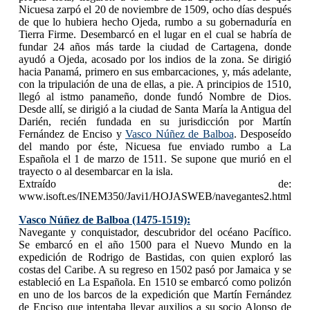
Nicuesa zarpó el 20 de noviembre de 1509, ocho días después
de que lo hubiera hecho Ojeda, rumbo a su gobernaduría en
Tierra Firme. Desembarcó en el lugar en el cual se habría de
fundar 24 años más tarde la ciudad de Cartagena, donde
ayudó a Ojeda, acosado por los indios de la zona. Se dirigió
hacia Panamá, primero en sus embarcaciones, y, más adelante,
con la tripulación de una de ellas, a pie. A principios de 1510,
llegó al istmo panameño, donde fundó Nombre de Dios.
Desde allí, se dirigió a la ciudad de Santa María la Antigua del
Darién, recién fundada en su jurisdicción por Martín
Fernández de Enciso y
Vasco Núñez de Balboa
. Desposeído
del mando por éste, Nicuesa fue enviado rumbo a La
Española el 1 de marzo de 1511. Se supone que murió en el
trayecto o al desembarcar en la isla.
Extraído de:
www.isoft.es/INEM350/Javi1/HOJASWEB/navegantes2.html
Vasco Núñez de Balboa (1475-1519):
Navegante y conquistador, descubridor del océano Pacífico.
Se embarcó en el año 1500 para el Nuevo Mundo en la
expedición de Rodrigo de Bastidas, con quien exploró las
costas del Caribe. A su regreso en 1502 pasó por Jamaica y se
estableció en La Española. En 1510 se embarcó como polizón
en uno de los barcos de la expedición que Martín Fernández
de Enciso que intentaba llevar auxilios a su socio Alonso de