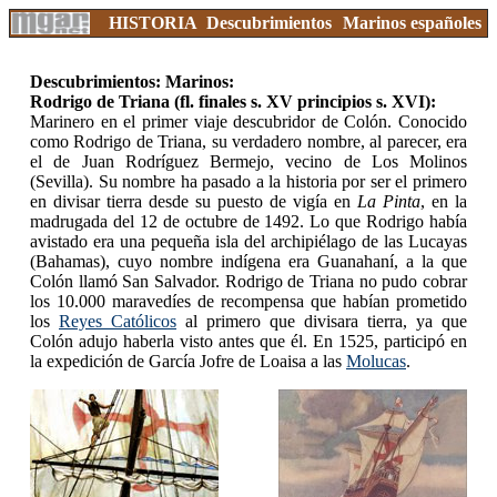
HISTORIA
Descubrimientos
Marinos españoles
Descubrimientos: Marinos:
Rodrigo de Triana (fl. finales s. XV principios s. XVI):
Marinero en el primer viaje descubridor de Colón. Conocido
como Rodrigo de Triana, su verdadero nombre, al parecer, era
el de Juan Rodríguez Bermejo, vecino de Los Molinos
(Sevilla). Su nombre ha pasado a la historia por ser el primero
en divisar tierra desde su puesto de vigía en
La Pinta
, en la
madrugada del 12 de octubre de 1492. Lo que Rodrigo había
avistado era una pequeña isla del archipiélago de las Lucayas
(Bahamas), cuyo nombre indígena era Guanahaní, a la que
Colón llamó San Salvador. Rodrigo de Triana no pudo cobrar
los 10.000 maravedíes de recompensa que habían prometido
los
Reyes Católicos
al primero que divisara tierra, ya que
Colón adujo haberla visto antes que él. En 1525, participó en
la expedición de García Jofre de Loaisa a las
Molucas
.