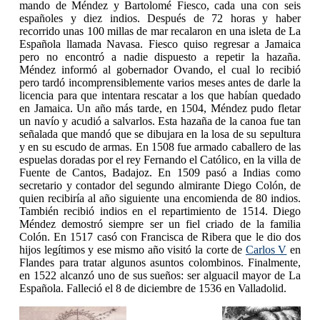
mando de Méndez y Bartolomé Fiesco, cada una con seis
españoles y diez indios. Después de 72 horas y haber
recorrido unas 100 millas de mar recalaron en una isleta de La
Española llamada Navasa. Fiesco quiso regresar a Jamaica
pero no encontró a nadie dispuesto a repetir la hazaña.
Méndez informó al gobernador Ovando, el cual lo recibió
pero tardó incomprensiblemente varios meses antes de darle la
licencia para que intentara rescatar a los que habían quedado
en Jamaica. Un año más tarde, en 1504, Méndez pudo fletar
un navío y acudió a salvarlos. Esta hazaña de la canoa fue tan
señalada que mandó que se dibujara en la losa de su sepultura
y en su escudo de armas. En 1508 fue armado caballero de las
espuelas doradas por el rey Fernando el Católico, en la villa de
Fuente de Cantos, Badajoz. En 1509 pasó a Indias como
secretario y contador del segundo almirante Diego Colón, de
quien recibiría al año siguiente una encomienda de 80 indios.
También recibió indios en el repartimiento de 1514. Diego
Méndez demostró siempre ser un fiel criado de la familia
Colón. En 1517 casó con Francisca de Ribera que le dio dos
hijos legítimos y ese mismo año visitó la corte de
Carlos V
en
Flandes para tratar algunos asuntos colombinos. Finalmente,
en 1522 alcanzó uno de sus sueños: ser alguacil mayor de La
Española. Falleció el 8 de diciembre de 1536 en Valladolid.