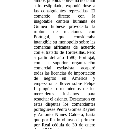
ambos pueblos convenía no faltar
a lo estipulado, exponiéndose a
las consiguientes represalias. El
comercio directo con la
inagotable cantera humana de
Guinea hubiese provocado la
ruptura de relaciones con
Portugal, que consideraba
intangible su monopolio sobre las
comarcas africanas de acuerdo
con el tratado de Tordesillas. Pero
a partir del año 1580, Portugal,
con su superior organización
comercial esclavista, acaparó
todas las licencias de importación
de negros en América y
empezaron a llover sobre Felipe
II pingües ofrecimientos de los
mercaderes lusitanos para
resucitar el asiento. Destacaron en
estas disputas los comerciantes
portugueses Pedro Gomes Raynel
y Antonio Nunes Caldera, hasta
que por fin lo obtuvo el primero
por Real cédula de 30 de enero