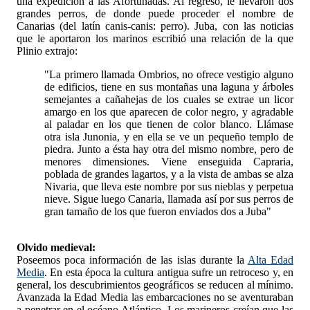
una expedición a las Afortunadas. Al regreso, le llevaron dos
grandes perros, de donde puede proceder el nombre de
Canarias (del latín canis-canis: perro). Juba, con las noticias
que le aportaron los marinos escribió una relación de la que
Plinio extrajo:
"La primero llamada Ombrios, no ofrece vestigio alguno
de edificios, tiene en sus montañas una laguna y árboles
semejantes a cañahejas de los cuales se extrae un licor
amargo en los que aparecen de color negro, y agradable
al paladar en los que tienen de color blanco. Llámase
otra isla Junonia, y en ella se ve un pequeño templo de
piedra. Junto a ésta hay otra del mismo nombre, pero de
menores dimensiones. Viene enseguida Capraria,
poblada de grandes lagartos, y a la vista de ambas se alza
Nivaria, que lleva este nombre por sus nieblas y perpetua
nieve. Sigue luego Canaria, llamada así por sus perros de
gran tamaño de los que fueron enviados dos a Juba"
Olvido medieval:
Poseemos poca información de las islas durante la
Alta Edad
Media
. En esta época la cultura antigua sufre un retroceso y, en
general, los descubrimientos geográficos se reducen al mínimo.
Avanzada la Edad Media las embarcaciones no se aventuraban
a penetrar en el océano Atlántico. Los marineros creían que las