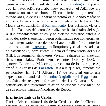
aguas se encontraban infestadas de enormes
dragones
, por lo
que la navegación resultaba muy peligrosa; el Atlántico era
entonces un mar tenebroso. El conocimiento que tenía el
mundo antiguo de las Canarias se perdió en el olvido y sólo se
volvió a tomar contacto con el archipiélago en la Baja Edad
Media ya en transición al
Renacimiento
. Los primeros viajes a
la islas Canarias debieron de realizarse hacia finales del siglo
XIII o probablemente antes, y se hicieron más frecuentes a lo
largo del siglo siguiente. Fueron organizados por comerciantes,
en su mayor parte, procedentes del área mediterránea, entre los
que destacaban
genoveses
, mallorquines y catalanes, además
de castellanos y portugueses. Hacia el último tercio del siglo
XIII. Los hermanos genoveses Vivaldi realizaron un viaje con
fines comerciales. Probablemente entre 1320 y 1339, el
genovés Lancelloto Malocello, por cuenta de los portugueses,
arribó a las costas de
Lanzarote
, isla a la que seguramente dio
su nombre. En 1341 Alfonso IV de Portugal envió una
expedición al mando del
florentino
Angiolino del Teggia
con el
propósito de recoger información de las Canarias. Se ha
conservado una interesante relación de este viaje que hizo uno
de sus pilotos, llamado Nicolasso de Recco.
El príncipe Luis de la Cerda:
Hacia 1344 el infante Luis de la Cerda, conde de Clermont,
pariente de los reyes de Castilla y Francia solicita del papa