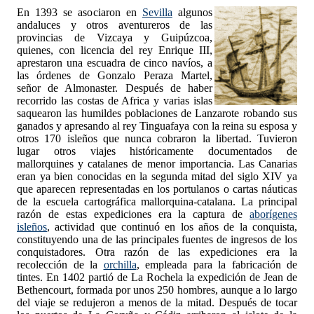
En 1393 se asociaron en
Sevilla
algunos
andaluces y otros aventureros de las
provincias de Vizcaya y Guipúzcoa,
quienes, con licencia del rey Enrique III,
aprestaron una escuadra de cinco navíos, a
las órdenes de Gonzalo Peraza Martel,
señor de Almonaster. Después de haber
recorrido las costas de Africa y varias islas
saquearon las humildes poblaciones de Lanzarote robando sus
ganados y apresando al rey Tinguafaya con la reina su esposa y
otros 170 isleños que nunca cobraron la libertad. Tuvieron
lugar otros viajes históricamente documentados de
mallorquines y catalanes de menor importancia. Las Canarias
eran ya bien conocidas en la segunda mitad del siglo XIV ya
que aparecen representadas en los portulanos o cartas náuticas
de la escuela cartográfica mallorquina-catalana. La principal
razón de estas expediciones era la captura de
aborígenes
isleños
, actividad que continuó en los años de la conquista,
constituyendo una de las principales fuentes de ingresos de los
conquistadores. Otra razón de las expediciones era la
recolección de la
orchilla
, empleada para la fabricación de
tintes. En 1402 partió de La Rochela la expedición de Jean de
Bethencourt, formada por unos 250 hombres, aunque a lo largo
del viaje se redujeron a menos de la mitad. Después de tocar