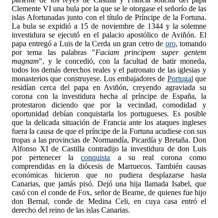
Clemente VI una bula por la que se le otorgase el señorío de las
islas Afortunadas junto con el título de Príncipe de la Fortuna.
La bula se expidió a 15 de noviembre de 1344 y la solemne
investidura se ejecutó en el palacio apostólico de Aviñón. El
papa entregó a Luis de la Cerda un gran cetro de
oro
, tomando
por tema las palabras "
Faciam principem super gentem
magnam
", y le concedió, con la facultad de batir moneda,
todos los demás derechos reales y el patronato de las iglesias y
monasterios que construyese. Los embajadores de
Portugal
que
residían cerca del papa en Aviñón, creyendo agraviada su
corona con la investidura hecha al príncipe de España, la
protestaron diciendo que por la vecindad, comodidad y
oportunidad debían conquistarla los portugueses. Es posible
que la delicada situación de Francia ante los ataques ingleses
fuera la causa de que el príncipe de la Fortuna acudiese con sus
tropas a las provincias de Normandía, Picardía y Bretaña. Don
Alfonso XI de Castilla contradijo la investidura de don Luis
por pertenecer la
conquista
a su real corona como
comprendidas en la diócesis de Marruecos. También causas
económicas hicieron que no pudiera desplazarse hasta
Canarias, que jamás pisó. Dejó una hija llamada Isabel, que
casó con el conde de Fox, señor de Bearne, de quienes fue hijo
don Bernal, conde de Medina Celi, en cuya casa entró el
derecho del reino de las islas Canarias.