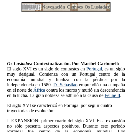
Navegación
Camoes
Os Lusiadas
Os Lusiadas
: Contextualización. Por Maribel Carbonell:
El siglo XVI es un siglo de contrastes en
Portugal
, es un siglo
muy desigual. Comienza con un Portugal centro de la
economía mundial y finaliza con la pérdida por la
independencia en 1580.
D. Sebastiao
emprendió una campaña
en el norte de
África
contra los moros y murió sin descendencia
en la lucha. La gran nobleza se adhirió a la causa de
Felipe II
.
El siglo XVI se caracterizó en Portugal por seguir cuatro
trayectorias de evolución:
I. EXPANSIÓN: primer cuarto del siglo XVI. Esta expansión
no sólo presenta aspectos positivos. Durante este período
Portugal fue centro de la economía mundial. Los