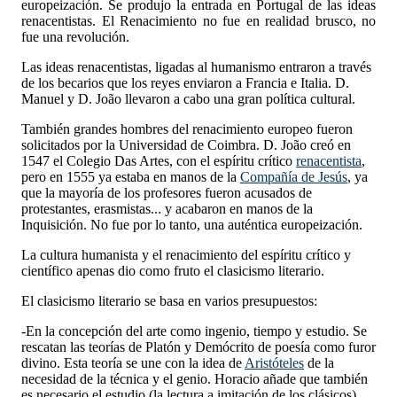
europeización. Se produjo la entrada en Portugal de las ideas
renacentistas. El Renacimiento no fue en realidad brusco, no
fue una revolución.
Las ideas renacentistas, ligadas al humanismo entraron a través
de los becarios que los reyes enviaron a Francia e Italia. D.
Manuel y D. João llevaron a cabo una gran política cultural.
También grandes hombres del renacimiento europeo fueron
solicitados por la Universidad de Coimbra. D. João creó en
1547 el Colegio Das Artes, con el espíritu crítico
renacentista
,
pero en 1555 ya estaba en manos de la
Compañía de Jesús
, ya
que la mayoría de los profesores fueron acusados de
protestantes, erasmistas... y acabaron en manos de la
Inquisición. No fue por lo tanto, una auténtica europeización.
La cultura humanista y el renacimiento del espíritu crítico y
científico apenas dio como fruto el clasicismo literario.
El clasicismo literario se basa en varios presupuestos:
-En la concepción del arte como ingenio, tiempo y estudio. Se
rescatan las teorías de Platón y Demócrito de poesía como furor
divino. Esta teoría se une con la idea de
Aristóteles
de la
necesidad de la técnica y el genio. Horacio añade que también
es necesario el estudio (la lectura a imitación de los clásicos).