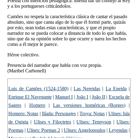
Poema con intención pedagógica: intenta dar un consejo al Rey
y a los portugueses criticándolos.
Camões no respeta la característica clásica de cantar el pasado
absoluto, sino que canta algo de lo que él formó parte, quizás
por esto, sean todas estas características, y que el propio
narrador no se pueda colocar a distancia de todo lo que habla,
sino que da su opinión sobre lo que ocurre y narra los hechos
como a él mejor le parece.
Héroe colectivo.
Presencia del narrador que habla con voz propia.
(Maribel Carbonell)
Luis de Camões (1524-1580)
|
Las Nereidas
|
La Eneida
|
Enrique El Navegante
|
Manuel I
|
João I
|
João II
|
Escuela de
Sagres
|
Homero
|
Las versiones homéricas (Borges)
|
Homero: Notas
|
Ilíada: Personajes
|
Troya: Notas
|
Ulises: Isla
de Ogigia
|
Ulises y Filoctetes
|
Ulises: Tennyson
|
Ulises:
Poemas
|
Ulises: Poemas 2
|
Ulises: Angelopoulos
|
Leyendas
|