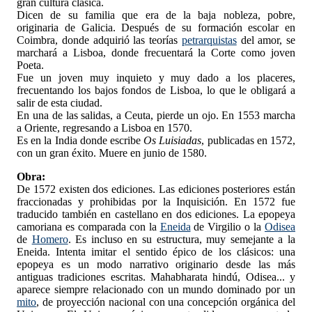
gran cultura clásica.
Dicen de su familia que era de la baja nobleza, pobre,
originaria de Galicia. Después de su formación escolar en
Coimbra, donde adquirió las teorías
petrarquistas
del amor, se
marchará a Lisboa, donde frecuentará la Corte como joven
Poeta.
Fue un joven muy inquieto y muy dado a los placeres,
frecuentando los bajos fondos de Lisboa, lo que le obligará a
salir de esta ciudad.
En una de las salidas, a Ceuta, pierde un ojo. En 1553 marcha
a Oriente, regresando a Lisboa en 1570.
Es en la India donde escribe
Os Luisiadas
, publicadas en 1572,
con un gran éxito. Muere en junio de 1580.
Obra:
De 1572 existen dos ediciones. Las ediciones posteriores están
fraccionadas y prohibidas por la Inquisición. En 1572 fue
traducido también en castellano en dos ediciones. La epopeya
camoriana es comparada con la
Eneida
de Virgilio o la
Odisea
de
Homero
. Es incluso en su estructura, muy semejante a la
Eneida. Intenta imitar el sentido épico de los clásicos: una
epopeya es un modo narrativo originario desde las más
antiguas tradiciones escritas. Mahabharata hindú, Odisea... y
aparece siempre relacionado con un mundo dominado por un
mito
, de proyección nacional con una concepción orgánica del