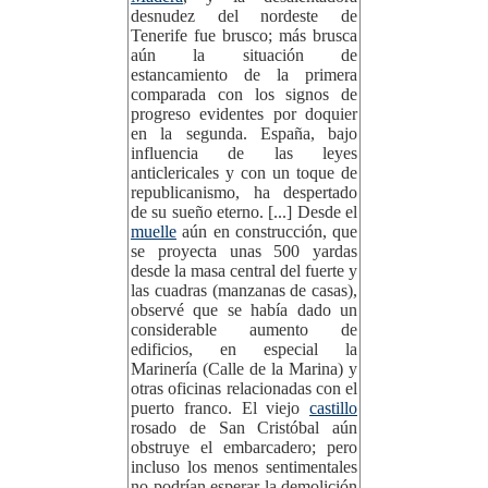
desnudez del nordeste de
Tenerife fue brusco; más brusca
aún la situación de
estancamiento de la primera
comparada con los signos de
progreso evidentes por doquier
en la segunda. España, bajo
influencia de las leyes
anticlericales y con un toque de
republicanismo, ha despertado
de su sueño eterno. [...] Desde el
muelle
aún en construcción, que
se proyecta unas 500 yardas
desde la masa central del fuerte y
las cuadras (manzanas de casas),
observé que se había dado un
considerable aumento de
edificios, en especial la
Marinería (Calle de la Marina) y
otras oficinas relacionadas con el
puerto franco. El viejo
castillo
rosado de San Cristóbal aún
obstruye el embarcadero; pero
incluso los menos sentimentales
no podrían esperar la demolición