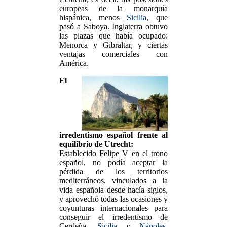
europeas de la monarquía
hispánica, menos
Sicilia
, que
pasó a Saboya. Inglaterra obtuvo
las plazas que había ocupado:
Menorca y Gibraltar, y ciertas
ventajas comerciales con
América.
El
irredentismo español frente al
equilibrio de Utrecht:
Establecido Felipe V en el trono
español, no podía aceptar la
pérdida de los territorios
mediterráneos, vinculados a la
vida española desde hacía siglos,
y aprovechó todas las ocasiones y
coyunturas internacionales para
conseguir el irredentismo de
Cerdeña,
Sicilia
y
Nápoles
.