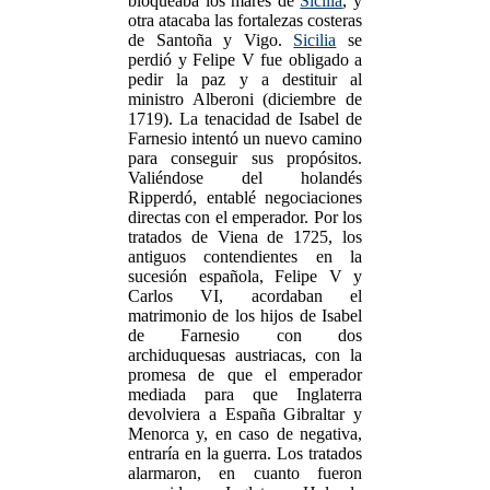
bloqueaba los mares de
Sicilia
, y
otra atacaba las fortalezas costeras
de Santoña y Vigo.
Sicilia
se
perdió y Felipe V fue obligado a
pedir la paz y a destituir al
ministro Alberoni (diciembre de
1719). La tenacidad de Isabel de
Farnesio intentó un nuevo camino
para conseguir sus propósitos.
Valiéndose del holandés
Ripperdó, entablé negociaciones
directas con el emperador. Por los
tratados de Viena de 1725, los
antiguos contendientes en la
sucesión española, Felipe V y
Carlos VI, acordaban el
matrimonio de los hijos de Isabel
de Farnesio con dos
archiduquesas austriacas, con la
promesa de que el emperador
mediada para que Inglaterra
devolviera a España Gibraltar y
Menorca y, en caso de negativa,
entraría en la guerra. Los tratados
alarmaron, en cuanto fueron