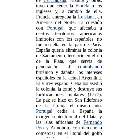
de
La Habana
, Manila y otras,
tuvo que ceder la
Florida
a los
ingleses y, a cambio de ella,
Francia entregaba la
Luisiana
, en
América del Norte. La cuestión
con
Portugal
, que afectaba a
ciertos territorios americanos
limítrofes con los españoles, no
fue resuelta en la paz de París.
España quería eliminar la colonia
de Sacramento, territorio en el río
de la Plata, que servía de
penetración al
contrabando
británico y dañaba los intereses
españoles en la actual Argentina.
El virrey español Ceballos asedió
la colonia, la tomó y destruyó sus
fortificaciones militares (1777).
La paz se hizo en San Ildefonso
de La Granja el mismo año:
Portugal
cedía a España la
margen septentrional del Plata, y
las islas africanas de
Fernando
Poo
y Annobón, con derecho a
comerciar en el litoral del golfo