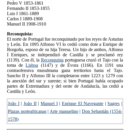
Pedro V 1853-1861
Fernando II 1853-1855
Luis I 1861-1889
Carlos I 1889-1908
Manuel II 1908-1910
Reconquista:
El norte de Portugal fue reconquistado por los reyes de Asturias
y León. En 1095 Alfonso VI lo cedió como dote a Enrique de
Borgoña, esposo de su hija Teresa. Un hijo de ambos, Alfonso
I Enriques, se independizó de Castilla y se proclamó rey
(1139). Con él, la
Reconquista
portuguesa cruzó el Tajo con la
toma de
Lisboa
(1147) y de Évora (1166). En 1191 una
contraofensiva musulmana gana territorios hasta el Tajo.
Sancho II y Alfonso III la completaron entre 1223 y 1279 con
la anexión del sur y sureste; si bien Portugal había ocupado
partes de Extremadura y del oeste de Andalucía, las cedió a
Castilla y León.
João I
|
João II
|
Manuel I
|
Enrique El Navegante
|
Sagres
|
Plazas norteafricanas
|
Arte manuelino
|
Don Sebastián (1554-
1578)