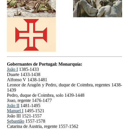
Gobernantes de Portugal: Monarquía:
João I
1385-1433
Duarte 1433-1438
Alfonso V 1438-1481
Leonor de Aragón y Pedro, duque de Coimbra, regentes 1438-
1439
Pedro, duque de Coimbra, solo 1439-1448
Joao, regente 1476-1477
João II
1481-1495
Manuel I
1495-1521
João III 1521-1557
Sebastião
1557-1578
Catarina de Austria, regente 1557-1562