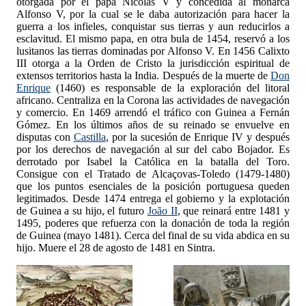
otorgada por el papa Nicolás V y concedida al monarca
Alfonso V, por la cual se le daba autorización para hacer la
guerra a los infieles, conquistar sus tierras y aun reducirlos a
esclavitud. El mismo papa, en otra bula de 1454, reservó a los
lusitanos las tierras dominadas por Alfonso V. En 1456 Calixto
III otorga a la Orden de Cristo la jurisdicción espiritual de
extensos territorios hasta la India. Después de la muerte de
Don
Enrique
(1460) es responsable de la exploración del litoral
africano. Centraliza en la Corona las actividades de navegación
y comercio. En 1469 arrendó el tráfico con Guinea a Fernán
Gómez. En los últimos años de su reinado se envuelve en
disputas con
Castilla
, por la sucesión de Enrique IV y después
por los derechos de navegación al sur del cabo Bojador. Es
derrotado por Isabel la Católica en la batalla del Toro.
Consigue con el Tratado de Alcaçovas-Toledo (1479-1480)
que los puntos esenciales de la posición portuguesa queden
legitimados. Desde 1474 entrega el gobierno y la explotación
de Guinea a su hijo, el futuro
João II
, que reinará entre 1481 y
1495, poderes que refuerza con la donación de toda la región
de Guinea (mayo 1481). Cerca del final de su vida abdica en su
hijo. Muere el 28 de agosto de 1481 en Sintra.