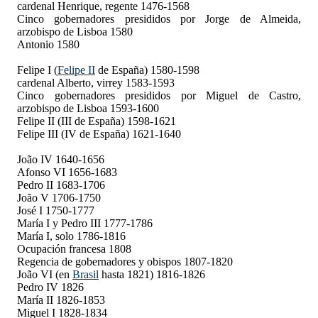
cardenal Henrique, regente 1476-1568
Cinco gobernadores presididos por Jorge de Almeida,
arzobispo de Lisboa 1580
Antonio 1580
Felipe I (
Felipe II
de España) 1580-1598
cardenal Alberto, virrey 1583-1593
Cinco gobernadores presididos por Miguel de Castro,
arzobispo de Lisboa 1593-1600
Felipe II (III de España) 1598-1621
Felipe III (IV de España) 1621-1640
João IV 1640-1656
Afonso VI 1656-1683
Pedro II 1683-1706
João V 1706-1750
José I 1750-1777
María I y Pedro III 1777-1786
María I, solo 1786-1816
Ocupación francesa 1808
Regencia de gobernadores y obispos 1807-1820
João VI (en
Brasil
hasta 1821) 1816-1826
Pedro IV 1826
María II 1826-1853
Miguel I 1828-1834