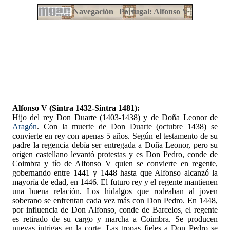
Navegación
Portugal: Alfonso V
Alfonso V (Sintra 1432-Sintra 1481):
Hijo del rey Don Duarte (1403-1438) y de Doña Leonor de
Aragón
. Con la muerte de Don Duarte (octubre 1438) se
convierte en rey con apenas 5 años. Según el testamento de su
padre la regencia debía ser entregada a Doña Leonor, pero su
origen castellano levantó protestas y es Don Pedro, conde de
Coimbra y tío de Alfonso V quien se convierte en regente,
gobernando entre 1441 y 1448 hasta que Alfonso alcanzó la
mayoría de edad, en 1446. El futuro rey y el regente mantienen
una buena relación. Los hidalgos que rodeaban al joven
soberano se enfrentan cada vez más con Don Pedro. En 1448,
por influencia de Don Alfonso, conde de Barcelos, el regente
es retirado de su cargo y marcha a Coimbra. Se producen
nuevas intrigas en la corte. Las tropas fieles a Don Pedro se